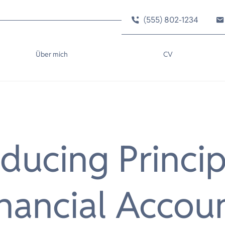
(555) 802-1234
Über mich
CV
oducing Princip
inancial Accou