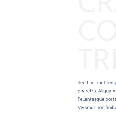
CR
CO
TR
Sed tincidunt tempo
pharetra. Aliquam s
Pellentesque porta
Vivamus non finibu