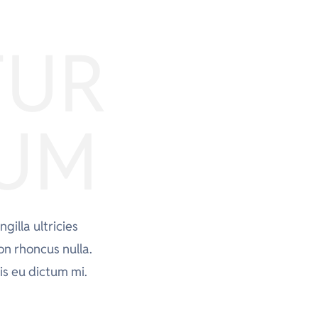
TUR
TUM
gilla ultricies
non rhoncus nulla.
is eu dictum mi.