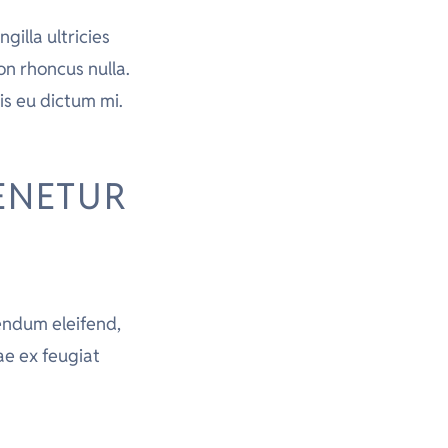
gilla ultricies
non rhoncus nulla.
is eu dictum mi.
ENETUR
endum eleifend,
ae ex feugiat