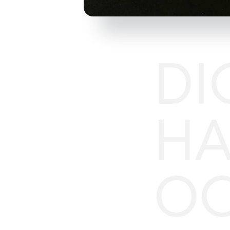
DI
HA
OC