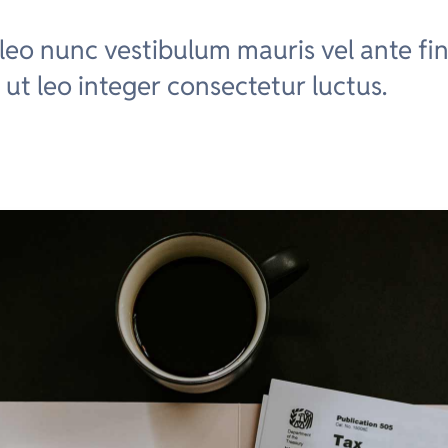
leo nunc vestibulum mauris vel ante fi
ut leo integer consectetur luctus.