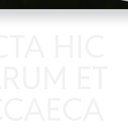
CTA HIC
RUM ET
CAECA